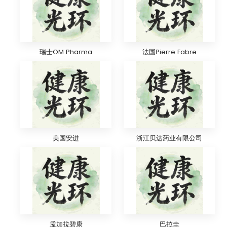
瑞士OM Pharma
法国Pierre Fabre
美国安进
浙江贝达药业有限公司
孟加拉碧康
巴拉圭