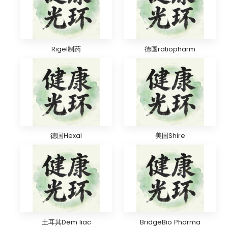
Rigel制药
德国ratiopharm
德国Hexal
美国Shire
土耳其Dem liac
BridgeBio Pharma