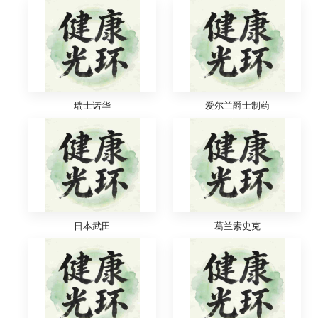
瑞士诺华
爱尔兰爵士制药
日本武田
葛兰素史克