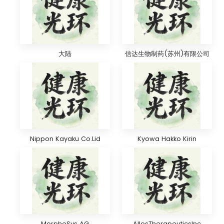
大陆
信达生物制药(苏州)有限公司
Nippon Kayaku Co.Lid
Kyowa Hakko Kirin
MorphoSys AG
AllosTherapeuticsInc