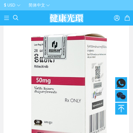
$ USD
简体中文


