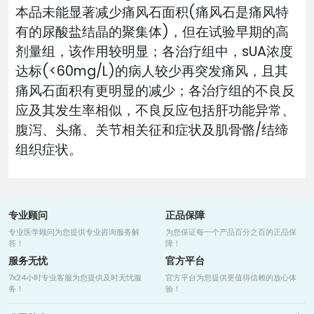
本品未能显著减少痛风石面积(痛风石是痛风特
有的尿酸盐结晶的聚集体)，但在试验早期的高
剂量组，该作用较明显；各治疗组中，sUA浓度
达标(<60mg/L)的病人较少再突发痛风，且其
痛风石面积有更明显的减少；各治疗组的不良反
应及其发生率相似，不良反应包括肝功能异常、
腹泻、头痛、关节相关征和症状及肌骨骼/结缔
组织症状。
专业顾问
正品保障
专业医学顾问为您提供专业咨询服务解
为您保证每一个产品百分之百的正品保
答！
障！
服务无忧
官方平台
7x24小时专业客服为您提供及时无忧服
官方平台为您提供更值得信赖的放心体
务！
验！