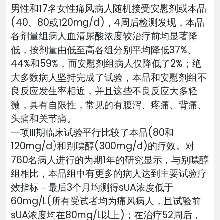
男性和17名女性痛风病人随机接受安慰剂或本品
(40、80或120mg/d)，4周后检测发现，本品
各剂量组病人血清尿酸浓度较治疗前均显著降
低，按剂量由低至高各组分别平均降低37%、
44%和59%，而安慰剂组病人仅降低了2%；绝
大多数病人坚持完成了试验，本品和安慰剂组不
良反应发生率相近，并且这些不良反应大多轻
微，具有自限性，常见的有腹泻、疼痛、背痛、
头痛和关节痛。
一项Ⅲ期临床试验平行比较了本品(80和
120mg/d)和别嘌醇(300mg/d)的疗效。对
760名病人进行的为期1年的研究显示，与别嘌醇
组相比，本品组中有更多的病人达到主要试验疗
效指标－最后3个月均测得sUA浓度低于
60mg/L(所有受试者均为痛风病人，且试验前
sUA浓度均在80mg/L以上)；在治疗52周后，