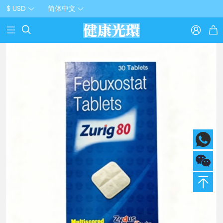
$ USD
简体中文


