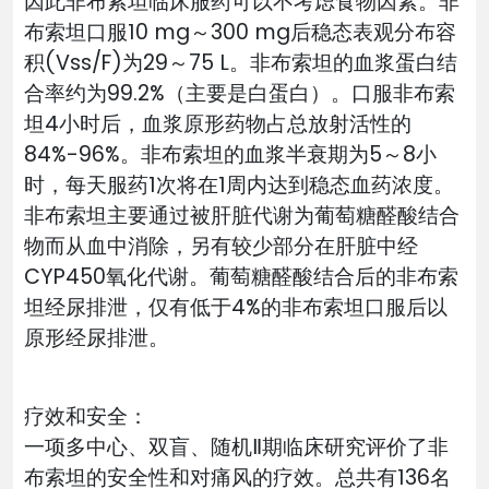
因此非布索坦临床服药可以不考虑食物因素。非
布索坦口服10 mg～300 mg后稳态表观分布容
积(Vss/F)为29～75 L。非布索坦的血浆蛋白结
合率约为99.2%（主要是白蛋白）。口服非布索
坦4小时后，血浆原形药物占总放射活性的
84%-96%。非布索坦的血浆半衰期为5～8小
时，每天服药1次将在1周内达到稳态血药浓度。
非布索坦主要通过被肝脏代谢为葡萄糖醛酸结合
物而从血中消除，另有较少部分在肝脏中经
CYP450氧化代谢。葡萄糖醛酸结合后的非布索
坦经尿排泄，仅有低于4%的非布索坦口服后以
原形经尿排泄。
疗效和安全：
一项多中心、双盲、随机Ⅱ期临床研究评价了非
布索坦的安全性和对痛风的疗效。总共有136名