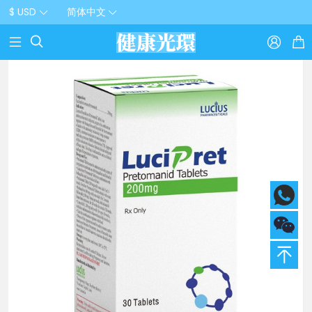
$ USD
简体中文


