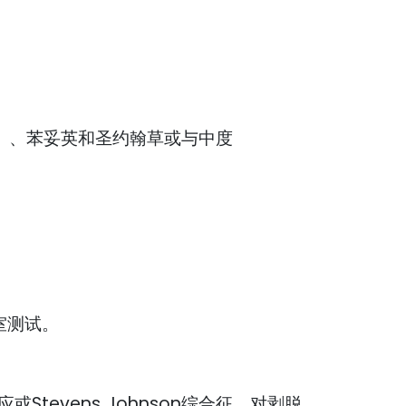
妥）、苯妥英和圣约翰草或与中度
室测试。
evens Johnson综合征。对剥脱