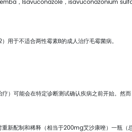
Isavuconazole，isavuconazonium sulfa
2）用于不适合两性霉素B的成人治疗毛霉菌病。
治疗）可能会在特定诊断测试确认疾病之前开始。然而
时重新配制和稀释（相当于200mg艾沙康唑）一瓶（