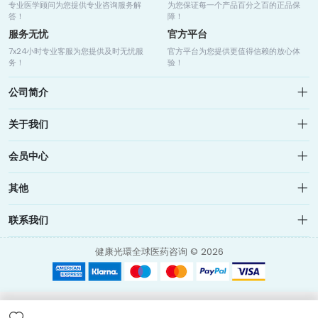
专业医学顾问为您提供专业咨询服务解
为您保证每一个产品百分之百的正品保
答！
障！
服务无忧
官方平台
7x24小时专业客服为您提供及时无忧服
官方平台为您提供更值得信赖的放心体
务！
验！
公司简介
关于我们
关于我们
会员中心
健康光环是全球领先的世界在线药房，药房联合老挝、印度、孟加
网站地图
我的收藏
拉、美国、德国、日本等知名制药企业，为肿瘤患者提供全球药品信
其他
我的订单
息咨询、药品购买渠道、海外直邮、海外就医等服务
个人中心
品牌列表
联系我们
联系我们
我的订单
个人中心
info@medicalhalo.com
品牌列表
健康光環全球医药咨询 © 2026
联系我们
香港觀塘偉業街118號TUSPARK 健康光環（香港）科技有限公司
Medical Halo (Hong Kong) Technology Limited