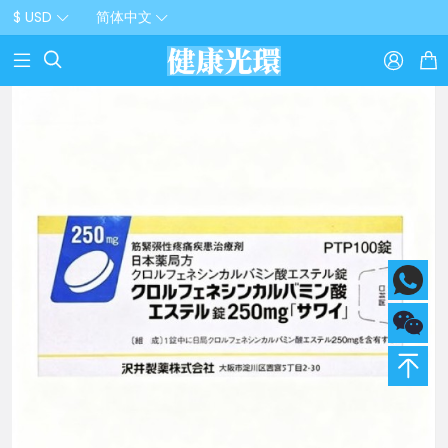
$ USD
简体中文


