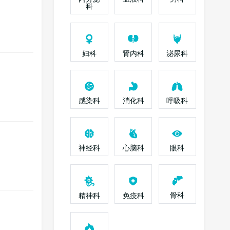
科
妇科
肾内科
泌尿科
感染科
消化科
呼吸科
神经科
心脑科
眼科
骨科
精神科
免疫科