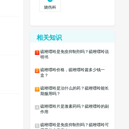
烧伤科
相关知识
硫唑嘌呤是免疫抑制剂吗？硫唑嘌呤说
1
明书
硫唑嘌呤价格，硫唑嘌呤篇多少钱一
2
盒？
硫唑嘌呤是治什么的药？硫唑嘌呤能长
3
期服用吗？
硫唑嘌呤片是激素药吗？硫唑嘌呤的副
4
作用
硫唑嘌呤是免疫抑制剂吗？硫唑嘌呤可
5