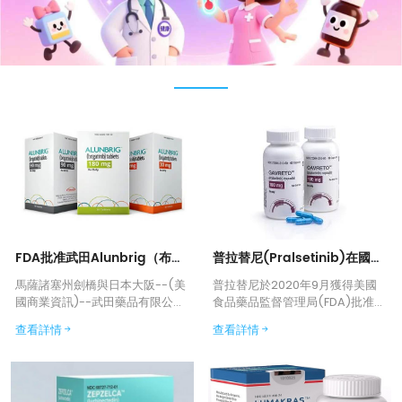
FDA批准武田Alunbrig（布格替尼）作為ALK陽性轉移性非小細胞肺癌一線治療新選擇
普拉替尼(Pralsetinib)在國內上市了嗎?
馬薩諸塞州劍橋與日本大阪--(美
普拉替尼於2020年9月獲得美國
國商業資訊)--武田藥品有限公司
食品藥品監督管理局(FDA)批准上
今日宣​​布，美國食品藥品監督管
市，隨後在歐盟、瑞士、英國、
查看詳情
查看詳情
理局已批准布格替尼用於經FDA批
加拿大、澳大利亞等多個國家和
准檢測方法確診的間變性淋巴瘤
地區獲批，目前已經在國內上
激酶陽性轉移性非小細胞肺癌成
市。
人患者。