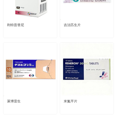
利特昔替尼
吉法匹生片
萊博雷生
米氮平片