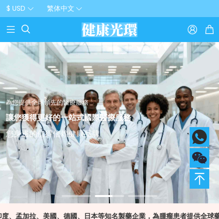
$ USD
繁体中文



業團隊 用心服務
聚全球藥品諮詢服務
業醫學團隊為您提供全流程服務保障
球備受好評的線上醫藥諮詢服務平臺
業醫學團隊24小時免費響應式服務
藥 蒐索 諮詢 一站式線上免費解答
為您提供全球領先的醫療服務
讓您獲得更好的一站式國際醫療服務
您身邊的值得信賴健康品牌
拉、美國、德國、日本等知名製藥企業，為腫瘤患者提供全球藥品資訊諮