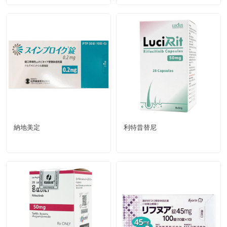
納地美定
利特昔替尼