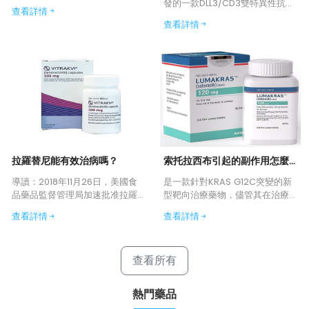
發的一款DLL3/CD3雙特異性抗體
發，用於治療含鉑化療後進展的
查看詳情
藥物，能將T細胞直接引導到異常
廣泛期小細胞肺癌（ES-
查看詳情
細胞上，激活T細胞並促使其釋放
SCLC）。該藥物通過靶向DLL3和
細胞毒性物質，從而殺死異常細
CD3，激活T細胞殺傷腫瘤細胞，
胞。了解藥物價格、療程費用以
為傳統治療效果不佳的患者提供
及療效表現，有助於患者做好經
了新的治療選擇。
濟規劃和治療預期。本文將詳細
介紹塔拉妥單抗的單盒價格、完
整療程費用以及臨床療效數據，
為讀者提供全面的用藥參考。
拉羅替尼能有效治病嗎？
索托拉西布引起的副作用怎麼治療？
導讀：2018年11月26日，美國食
是一款針對KRAS G12C突變的新
品藥品監督管理局加速批准拉羅
型靶向治療藥物，儘管其在治療
替尼用於治療具有神經營養受體
特定類型的癌症方面展現出了顯
查看詳情
查看詳情
酪氨酸激酶（NTRK）基因融合、
著的療效，但如同大多數抗癌藥
沒有已知獲得性耐藥突變、已經
物一樣，它也可能伴隨一系列副
發生轉移或手術切除可能導致嚴
作用。治療期間患者可能會出現
查看所有
重發病率、且沒有滿意的替代治
胃腸道反應等不適，可在醫生的
療方法或治療後癌症出現進展的
指導下進行治療。
實體瘤成人和兒童患者。
熱門藥品