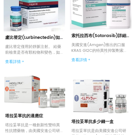
索托拉西布(Sotorasib)詳細說明書:適應症、用法用量、副作用、注意事項
盧比替定(Lurbinectedin)如何服用
美國安進(Amgen)推出的口服
盧比替定僅用於靜脈注射。 給藥
KRAS G12C的特異性抑製劑索托
前檢查是否有顆粒物和變色，如
拉西布(Sotorasib)已於2021年5
觀察到則不得給藥。 盧比替定可
查看詳情
查看詳情
月28日在美國FDA的加速通道下
使用或不使用在線過濾器給藥。
首次獲准上市，首先用來治療攜
如果使用在線過濾器，推薦使用
帶KRAS G12C突變的局部晚期或
孔徑為0.22微米的聚醚砜在線過
轉移性的非小細胞肺癌(NSCLC)
濾器。 考慮使用中心靜脈導管，
患者，標誌了KRAS突變的肺癌的
尤其是對於靜脈通路有限的患
口服靶向治療的來臨。 ‌
者，以降低外滲風險。
塔拉妥單抗的適應症
塔拉妥單抗多少錢一盒
塔拉妥單抗是一種創新性雙特異
塔拉妥單抗是由美國安進公司研
性抗體藥物，由美國安進公司研