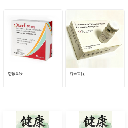
恩雜魯胺
蘇金單抗