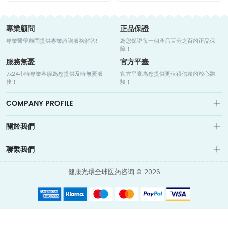
專業顧問
正品保證
專業醫學顧問提供專業諮詢服務解答!
為您保證每一個產品百分之百的正品保
障！
服務無憂
官方平臺
7x24小時專業客服為您提供及時無憂服
官方平臺為您提供更值得信賴的放心體
務！
驗！
COMPANY PROFILE
關於我們
关于我们
聯繫我們
网站地图
健康光環是全球領先的世界線上藥房，藥房聯合老撾、印度、孟加拉、美
info@medicalhalo.com
國、德國、日本等知名製藥企業，為腫瘤患者提供全球藥品資訊諮詢、藥
健康光環全球医药咨询 © 2026
我的訂單
品購買通路、海外直郵、海外就醫等服務
香港觀塘偉業街118號TUSPARK 健康光環（香港）科技有限公司
聯繫我們
Medical Halo (Hong Kong) Technology Limited