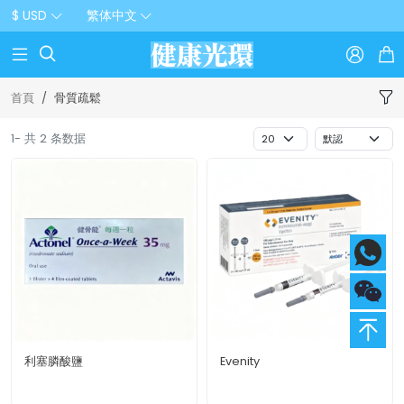
$ USD
繁体中文



首頁
骨質疏鬆
1- 共 2 条数据
利塞膦酸鹽
Evenity