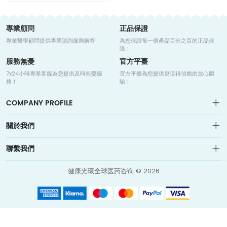
專業顧問
正品保證
專業醫學顧問提供專業諮詢服務解答!
為您保證每一個產品百分之百的正品保
障！
服務無憂
官方平臺
7x24小時專業客服為您提供及時無憂服
官方平臺為您提供更值得信賴的放心體
務！
驗！
COMPANY PROFILE
關於我們
关于我们
聯繫我們
网站地图
健康光環是全球領先的世界線上藥房，藥房聯合老撾、印度、孟加拉、美
info@medicalhalo.com
國、德國、日本等知名製藥企業，為腫瘤患者提供全球藥品資訊諮詢、藥
健康光環全球医药咨询 © 2026
我的訂單
品購買通路、海外直郵、海外就醫等服務
香港觀塘偉業街118號TUSPARK 健康光環（香港）科技有限公司
聯繫我們
Medical Halo (Hong Kong) Technology Limited