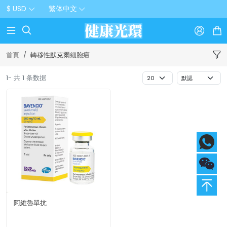
$ USD
繁体中文



首頁
轉移性默克爾細胞癌
1- 共 1 条数据
阿維魯單抗