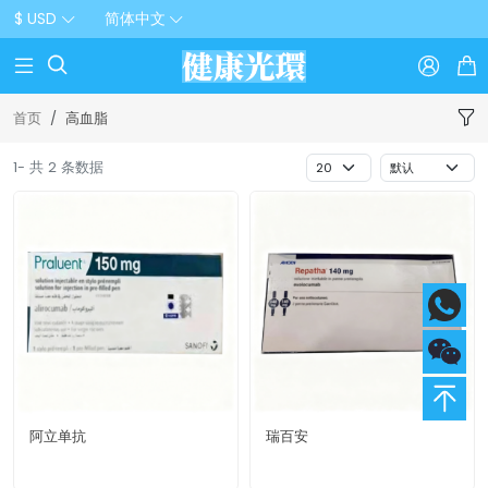
$ USD
简体中文



首页
高血脂
1- 共 2 条数据
阿立单抗
瑞百安