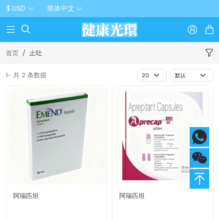
$ USD
简体中文



首页
止吐
1- 共 2 条数据
阿瑞匹坦
阿瑞匹坦