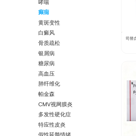
哮喘
癫痫
黄斑变性
白癜风
司替
骨质疏松
银屑病
糖尿病
高血压
肺纤维化
帕金森
CMV视网膜炎
多发性硬化症
特应性皮炎
假性延髓情绪