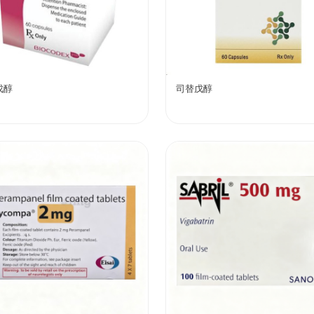
戊醇
司替戊醇