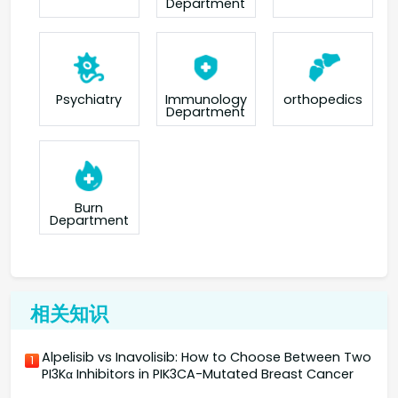
Department
orthopedics
Psychiatry
Immunology
Department
Burn
Department
相关知识
Alpelisib vs Inavolisib: How to Choose Between Two
1
PI3Kα Inhibitors in PIK3CA-Mutated Breast Cancer