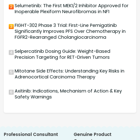
Selumetinib: The First MEK1/2 Inhibitor Approved for
2
Inoperable Plexiform Neurofibromas in NF1
FIGHT-302 Phase 3 Trial: First-Line Pemigatinib
3
Significantly Improves PFS Over Chemotherapy in
FGFR2-Rearranged Cholangiocarcinoma
Selpercatinib Dosing Guide: Weight-Based
4
Precision Targeting for RET-Driven Tumors
Mitotane Side Effects: Understanding Key Risks in
5
Adrenocortical Carcinoma Therapy
Axitinib: Indications, Mechanism of Action & Key
6
Safety Warnings
Professional Consultant
Genuine Product