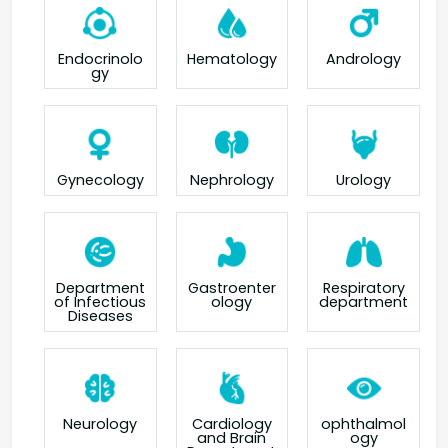
Endocrinolo
Hematology
Andrology
gy
Gynecology
Nephrology
Urology
Department
Gastroenter
Respiratory
of Infectious
ology
department
Diseases
Neurology
Cardiology
ophthalmol
and Brain
ogy